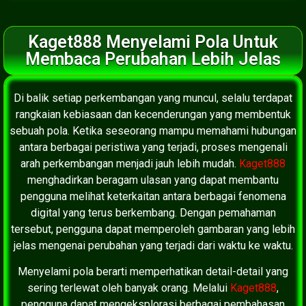
Kaget888 Menyelami Pola Untuk
Membaca Perubahan Lebih Jelas
Di balik setiap perkembangan yang muncul, selalu terdapat
rangkaian kebiasaan dan kecenderungan yang membentuk
sebuah pola. Ketika seseorang mampu memahami hubungan
antara berbagai peristiwa yang terjadi, proses mengenali
arah perkembangan menjadi jauh lebih mudah.
Kaget888
menghadirkan beragam ulasan yang dapat membantu
pengguna melihat keterkaitan antara berbagai fenomena
digital yang terus berkembang. Dengan pemahaman
tersebut, pengguna dapat memperoleh gambaran yang lebih
jelas mengenai perubahan yang terjadi dari waktu ke waktu.
Menyelami pola berarti memperhatikan detail-detail yang
sering terlewat oleh banyak orang. Melalui
Kaget888
,
pengguna dapat mengeksplorasi berbagai pembahasan