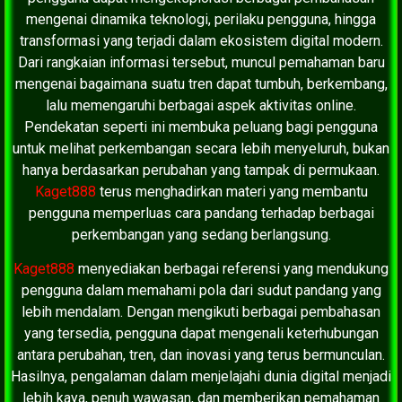
mengenai dinamika teknologi, perilaku pengguna, hingga
transformasi yang terjadi dalam ekosistem digital modern.
Dari rangkaian informasi tersebut, muncul pemahaman baru
mengenai bagaimana suatu tren dapat tumbuh, berkembang,
lalu memengaruhi berbagai aspek aktivitas online.
Pendekatan seperti ini membuka peluang bagi pengguna
untuk melihat perkembangan secara lebih menyeluruh, bukan
hanya berdasarkan perubahan yang tampak di permukaan.
Kaget888
terus menghadirkan materi yang membantu
pengguna memperluas cara pandang terhadap berbagai
perkembangan yang sedang berlangsung.
Kaget888
menyediakan berbagai referensi yang mendukung
pengguna dalam memahami pola dari sudut pandang yang
lebih mendalam. Dengan mengikuti berbagai pembahasan
yang tersedia, pengguna dapat mengenali keterhubungan
antara perubahan, tren, dan inovasi yang terus bermunculan.
Hasilnya, pengalaman dalam menjelajahi dunia digital menjadi
lebih kaya, penuh wawasan, dan memberikan pemahaman