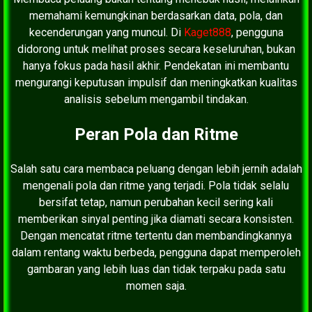
memahami kemungkinan berdasarkan data, pola, dan
kecenderungan yang muncul. Di
Kaget888
, pengguna
didorong untuk melihat proses secara keseluruhan, bukan
hanya fokus pada hasil akhir. Pendekatan ini membantu
mengurangi keputusan impulsif dan meningkatkan kualitas
analisis sebelum mengambil tindakan.
Peran Pola dan Ritme
Salah satu cara membaca peluang dengan lebih jernih adalah
mengenali pola dan ritme yang terjadi. Pola tidak selalu
bersifat tetap, namun perubahan kecil sering kali
memberikan sinyal penting jika diamati secara konsisten.
Dengan mencatat ritme tertentu dan membandingkannya
dalam rentang waktu berbeda, pengguna dapat memperoleh
gambaran yang lebih luas dan tidak terpaku pada satu
momen saja.